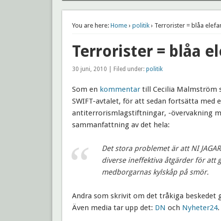
You are here:
Home
›
politik
› Terrorister = blåa elefa
Terrorister = blåa e
30 juni, 2010 | Filed under:
politik
Som en
kommentar
till Cecilia Malmström 
SWIFT-avtalet, för att sedan fortsätta med 
antiterrorismlagstiftningar, -övervakning 
sammanfattning av det hela:
Det stora problemet är att NI JAGA
diverse ineffektiva åtgärder för att 
medborgarnas kylskåp på smör.
Andra som skrivit om det tråkiga beskedet 
Även media tar upp det:
DN
och
Nyheter24
.