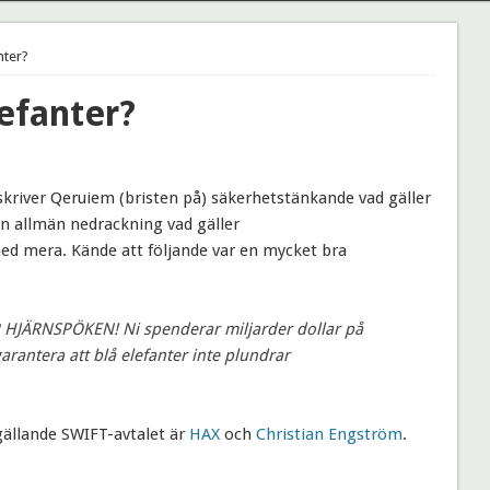
nter?
lefanter?
skriver Qeruiem (bristen på) säkerhetstänkande vad gäller
en allmän nedrackning vad gäller
med mera. Kände att följande var en mycket bra
R HJÄRNSPÖKEN! Ni spenderar miljarder dollar på
garantera att blå elefanter inte plundrar
gällande SWIFT-avtalet är
HAX
och
Christian Engström
.